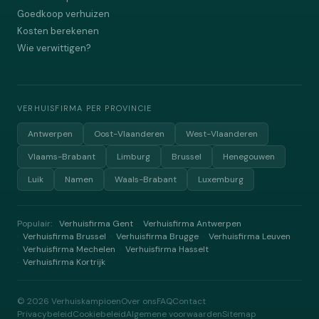
Goedkoop verhuizen
Kosten berekenen
Wie verwittigen?
VERHUISFIRMA PER PROVINCIE
Antwerpen
Oost-Vlaanderen
West-Vlaanderen
Vlaams-Brabant
Limburg
Brussel
Henegouwen
Luik
Namen
Waals-Brabant
Luxemburg
Populair:
Verhuisfirma Gent
Verhuisfirma Antwerpen
·
Verhuisfirma Brussel
Verhuisfirma Brugge
Verhuisfirma Leuven
·
·
·
Verhuisfirma Mechelen
Verhuisfirma Hasselt
·
·
Verhuisfirma Kortrijk
·
©
2026
Verhuiskampioen
Over ons
FAQ
Contact
Privacybeleid
Cookiebeleid
Algemene voorwaarden
Sitemap