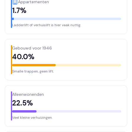
Appartementen
1.7%
Ladderlift of verhuislift is hier vaak nuttig.
Gebouwd voor 1946
40.0%
Smalle trappen, geen lift.
Alleenwonenden
22.5%
Veel kleine verhuizingen.