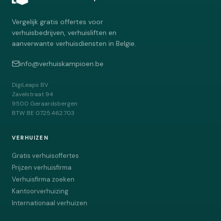
Vergelijk gratis offertes voor
verhuisbedrijven, verhuisliften en
aanverwante verhuisdiensten in Belgie.
info@verhuiskampioen.be
DigiLeaps BV
Zavelstraat 94
9500
Geraardsbergen
BTW
BE 0725.462.703
VERHUIZEN
Gratis verhuisoffertes
Prijzen verhuisfirma
Verhuisfirma zoeken
Kantoorverhuizing
Internationaal verhuizen