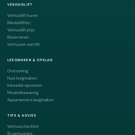
VERHUISLIFT
Verhuislift huren
Meubelliften
Verhuislift prijs
Reserveren
Verhuizen met lift
LEEGMAKEN & OPSLAG
Ontruiming
Huis leegmaken
Inboedel opruimen
Meubelbewaring
Appartement leegmaken
TIPS & ADVIES
Verhuischecklist
15 verhuistips