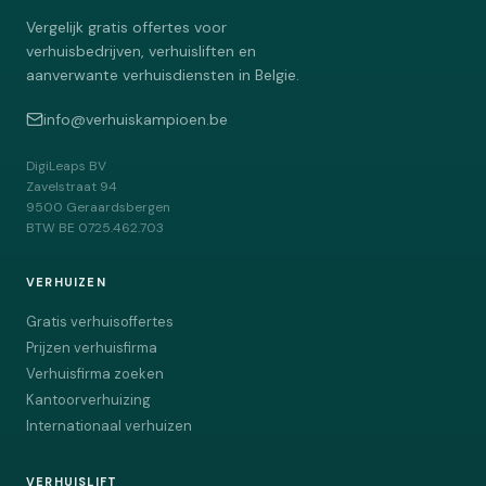
Vergelijk gratis offertes voor
verhuisbedrijven, verhuisliften en
aanverwante verhuisdiensten in Belgie.
info@verhuiskampioen.be
DigiLeaps BV
Zavelstraat 94
9500
Geraardsbergen
BTW
BE 0725.462.703
VERHUIZEN
Gratis verhuisoffertes
Prijzen verhuisfirma
Verhuisfirma zoeken
Kantoorverhuizing
Internationaal verhuizen
VERHUISLIFT