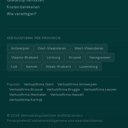
Goedkoop verhuizen
Kosten berekenen
Wie verwittigen?
VERHUISFIRMA PER PROVINCIE
Antwerpen
Oost-Vlaanderen
West-Vlaanderen
Vlaams-Brabant
Limburg
Brussel
Henegouwen
Luik
Namen
Waals-Brabant
Luxemburg
Populair:
Verhuisfirma Gent
Verhuisfirma Antwerpen
·
Verhuisfirma Brussel
Verhuisfirma Brugge
Verhuisfirma Leuven
·
·
·
Verhuisfirma Mechelen
Verhuisfirma Hasselt
·
·
Verhuisfirma Kortrijk
·
©
2026
Verhuiskampioen
Over ons
FAQ
Contact
Privacybeleid
Cookiebeleid
Algemene voorwaarden
Sitemap