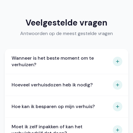
Veelgestelde vragen
Antwoorden op de meest gestelde vragen
Wanneer is het beste moment om te
verhuizen?
Doordeweeks (dinsdag tot donderdag) en buiten
Hoeveel verhuisdozen heb ik nodig?
het hoogseizoen (oktober tot februari) zijn de
tarieven het laagst. Vermijd de eerste en laatste
dag van de maand: dan verhuizen de meeste
Reken op gemiddeld 10 dozen per kamer. Een
mensen.
Hoe kan ik besparen op mijn verhuis?
studio heeft 15 tot 20 dozen nodig, een
gezinswoning met 4 kamers al snel 50 tot 70.
Vergelijk altijd meerdere offertes, verhuis
Moet ik zelf inpakken of kan het
doordeweeks of buiten het seizoen, en ontdoe je