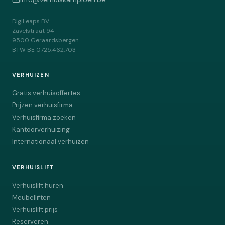
DigiLeaps BV
Zavelstraat 94
9500
Geraardsbergen
BTW
BE 0725.462.703
VERHUIZEN
Gratis verhuisoffertes
Prijzen verhuisfirma
Verhuisfirma zoeken
Kantoorverhuizing
Internationaal verhuizen
VERHUISLIFT
Verhuislift huren
Meubelliften
Verhuislift prijs
Reserveren