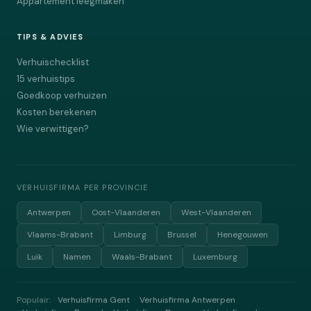
Appartement leegmaken
TIPS & ADVIES
Verhuischecklist
15 verhuistips
Goedkoop verhuizen
Kosten berekenen
Wie verwittigen?
VERHUISFIRMA PER PROVINCIE
Antwerpen
Oost-Vlaanderen
West-Vlaanderen
Vlaams-Brabant
Limburg
Brussel
Henegouwen
Luik
Namen
Waals-Brabant
Luxemburg
Populair:
Verhuisfirma Gent
Verhuisfirma Antwerpen
·