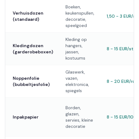
Boeken,
Verhuisdozen
keukenspullen,
1,50 - 3 EUR/st
(standaard)
decoratie,
speelgoed
Kleding op
Kledingdozen
hangers,
8 - 15 EUR/st
(garderobeboxen)
jassen,
kostuums
Glaswerk,
Noppenfolie
vazen,
8 - 20 EUR/rol
(bubbeltjesfolie)
elektronica,
spiegels
Borden,
glazen,
Inpakpapier
8 - 15 EUR/100 
servies, kleine
decoratie