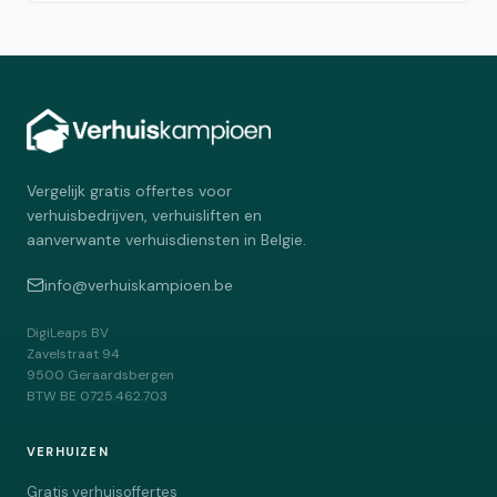
Vergelijk gratis offertes voor
verhuisbedrijven, verhuisliften en
aanverwante verhuisdiensten in Belgie.
info@verhuiskampioen.be
DigiLeaps BV
Zavelstraat 94
9500
Geraardsbergen
BTW
BE 0725.462.703
VERHUIZEN
Gratis verhuisoffertes