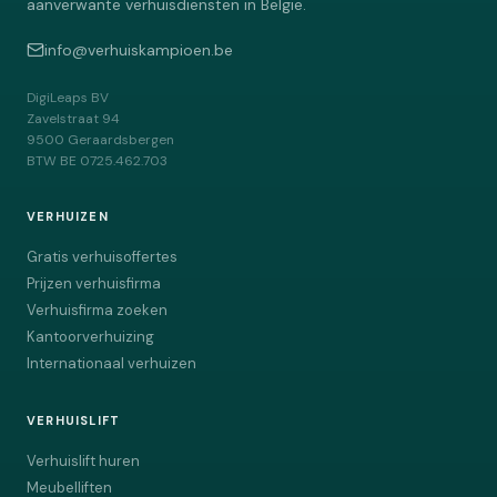
aanverwante verhuisdiensten in Belgie.
info@verhuiskampioen.be
DigiLeaps BV
Zavelstraat 94
9500
Geraardsbergen
BTW
BE 0725.462.703
VERHUIZEN
Gratis verhuisoffertes
Prijzen verhuisfirma
Verhuisfirma zoeken
Kantoorverhuizing
Internationaal verhuizen
VERHUISLIFT
Verhuislift huren
Meubelliften