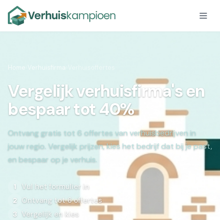
Home
›
Verhuisfirma
›
Verhuisoffertes
Vergelijk verhuisfirma's en
bespaar tot 40%
Ontvang gratis tot 6 offertes van verhuisbedrijven in
jouw regio. Vergelijk prijzen, kies het bedrijf dat bij je past,
en bespaar op je verhuis.
Vul het formulier in
1
Ontvang tot 6 offertes
2
Vergelijk en kies
3