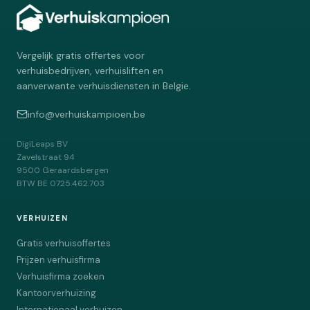
Vergelijk gratis offertes voor
verhuisbedrijven, verhuisliften en
aanverwante verhuisdiensten in Belgie.
info@verhuiskampioen.be
DigiLeaps BV
Zavelstraat 94
9500
Geraardsbergen
BTW
BE 0725.462.703
VERHUIZEN
Gratis verhuisoffertes
Prijzen verhuisfirma
Verhuisfirma zoeken
Kantoorverhuizing
Internationaal verhuizen