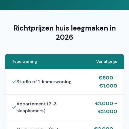
Richtprijzen huis leegmaken in
2026
Type woning
Vanaf prijs
€
500
-
Studio of 1-kamerwoning
€
1.000
€
1.000
-
Appartement (2-3
slaapkamers)
€
2.000