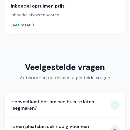
Inboedel opruimen prijs
Inboedel afvoeren kosten
Lees meer
Veelgestelde vragen
Antwoorden op de meest gestelde vragen
Hoeveel kost het om een huis te laten
leegmaken?
Voor een gemiddelde gezinswoning (3-4
Is een plaatsbezoek nodig voor een
slaapkamers): 2.000 tot 4.000 euro bij een