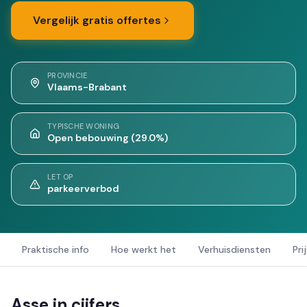
Vergelijk gratis offertes
PROVINCIE
Vlaams-Brabant
TYPISCHE WONING
Open bebouwing (29.0%)
LET OP
parkeerverbod
Praktische info
Hoe werkt het
Verhuisdiensten
Pri
Asse in cijfers