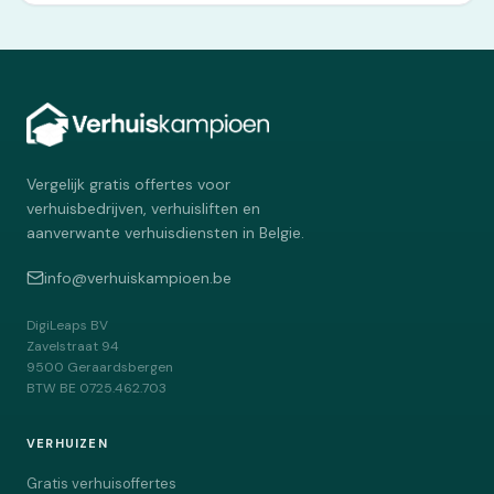
Vergelijk gratis offertes voor
verhuisbedrijven, verhuisliften en
aanverwante verhuisdiensten in Belgie.
info@verhuiskampioen.be
DigiLeaps BV
Zavelstraat 94
9500
Geraardsbergen
BTW
BE 0725.462.703
VERHUIZEN
Gratis verhuisoffertes