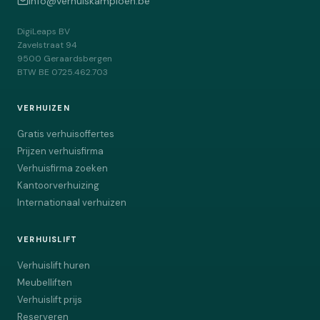
info@verhuiskampioen.be
DigiLeaps BV
Zavelstraat 94
9500
Geraardsbergen
BTW
BE 0725.462.703
VERHUIZEN
Gratis verhuisoffertes
Prijzen verhuisfirma
Verhuisfirma zoeken
Kantoorverhuizing
Internationaal verhuizen
VERHUISLIFT
Verhuislift huren
Meubelliften
Verhuislift prijs
Reserveren