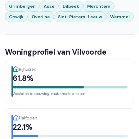
Grimbergen
Asse
Dilbeek
Merchtem
Opwijk
Overijse
Sint-Pieters-Leeuw
Wemmel
Woningprofiel van Vilvoorde
Rijhuizen
61.8%
Gesloten bebouwing, vaak smalle straten.
Halfopen
22.1%