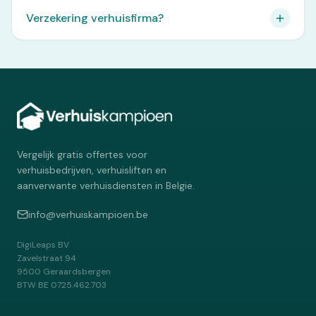
Verzekering verhuisfirma?
Vergelijk gratis offertes voor
verhuisbedrijven, verhuisliften en
aanverwante verhuisdiensten in Belgie.
info@verhuiskampioen.be
DigiLeaps BV
Zavelstraat 94
9500
Geraardsbergen
BTW
BE 0725.462.703