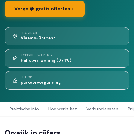
Vergelijk gratis offertes
PROVINCIE
Vlaams-Brabant
TYPISCHE WONING
Halfopen woning (37.1%)
LET OP
parkeervergunning
Praktische info
Hoe werkt het
Verhuisdiensten
Pri
Opwijk in cijfers