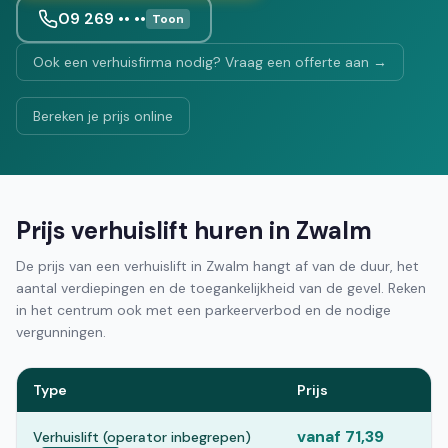
09 269 •• ••
Toon
Ook een verhuisfirma nodig? Vraag een offerte aan →
Bereken je prijs online
Prijs verhuislift huren in Zwalm
De prijs van een verhuislift in Zwalm hangt af van de duur, het
aantal verdiepingen en de toegankelijkheid van de gevel. Reken
in het centrum ook met een parkeerverbod en de nodige
vergunningen.
Type
Prijs
vanaf 71,39
Verhuislift (operator inbegrepen)