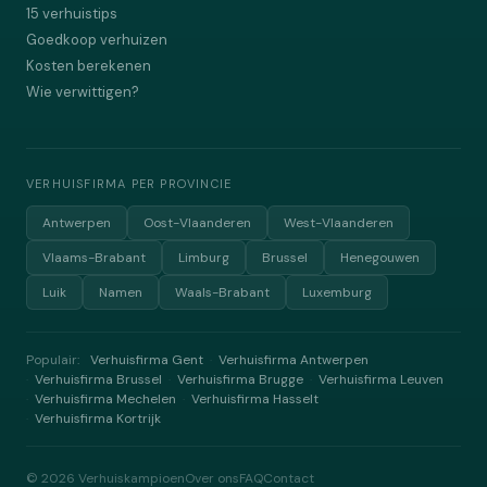
15 verhuistips
Goedkoop verhuizen
Kosten berekenen
Wie verwittigen?
VERHUISFIRMA PER PROVINCIE
Antwerpen
Oost-Vlaanderen
West-Vlaanderen
Vlaams-Brabant
Limburg
Brussel
Henegouwen
Luik
Namen
Waals-Brabant
Luxemburg
Populair:
Verhuisfirma Gent
Verhuisfirma Antwerpen
·
Verhuisfirma Brussel
Verhuisfirma Brugge
Verhuisfirma Leuven
·
·
·
Verhuisfirma Mechelen
Verhuisfirma Hasselt
·
·
Verhuisfirma Kortrijk
·
©
2026
Verhuiskampioen
Over ons
FAQ
Contact