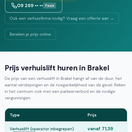
09 269 •• ••
Toon
Ook een verhuisfirma nodig? Vraag een offerte aan →
Bereken je prijs online
Prijs verhuislift huren in Brakel
De prijs van een verhuislift in Brakel hangt af van de duur, het
aantal verdiepingen en de toegankelijkheid van de gevel. Reken
in het centrum ook met een parkeerverbod en de nodige
vergunningen.
Type
Prijs
vanaf 71,39
Verhuislift (operator inbegrepen)