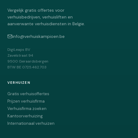
Vergelijk gratis offertes voor
verhuisbedrijven, verhuisliften en
aanverwante verhuisdiensten in Belgie.
info@verhuiskampioen.be
DigiLeaps BV
Zavelstraat 94
9500
Geraardsbergen
BTW
BE 0725.462.703
VERHUIZEN
Gratis verhuisoffertes
Prijzen verhuisfirma
Verhuisfirma zoeken
Kantoorverhuizing
Internationaal verhuizen