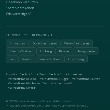
Goedkoop verhuizen
Kosten berekenen
Wie verwittigen?
VERHUISFIRMA PER PROVINCIE
Antwerpen
Oost-Vlaanderen
West-Vlaanderen
Vlaams-Brabant
Limburg
Brussel
Henegouwen
Luik
Namen
Waals-Brabant
Luxemburg
Populair:
Verhuisfirma Gent
Verhuisfirma Antwerpen
·
Verhuisfirma Brussel
Verhuisfirma Brugge
Verhuisfirma Leuven
·
·
·
Verhuisfirma Mechelen
Verhuisfirma Hasselt
·
·
Verhuisfirma Kortrijk
·
©
2026
Verhuiskampioen
Over ons
FAQ
Contact
Privacybeleid
Cookiebeleid
Algemene voorwaarden
Sitemap