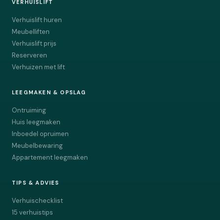
VERHUISLIFT
Verhuislift huren
Meubelliften
Verhuislift prijs
Reserveren
Verhuizen met lift
LEEGMAKEN & OPSLAG
Ontruiming
Huis leegmaken
Inboedel opruimen
Meubelbewaring
Appartement leegmaken
TIPS & ADVIES
Verhuischecklist
15 verhuistips