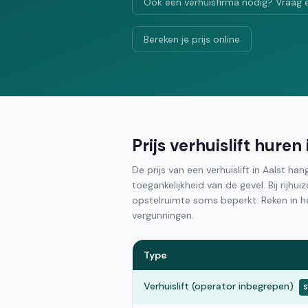
Ook een verhuisfirma nodig? Vraag 
Bereken je prijs online
Prijs verhuislift huren 
De prijs van een verhuislift in Aalst ha
toegankelijkheid van de gevel. Bij rijhui
opstelruimte soms beperkt. Reken in 
vergunningen.
Type
Verhuislift (operator inbegrepen)
S