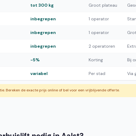
tot 300 kg
Groot plateau
Gesc
inbegrepen
1 operator
Stan
inbegrepen
1 operator
Grot
inbegrepen
2 operatoren
Extr
-5%
Korting
Bij 
variabel
Per stad
Via
atie. Bereken de exacte prijs online of bel voor een vrijblijvende offerte.
huislift nodig in Aalst?