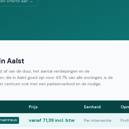
een offerte aan →
in Aalst
ngt af van de duur, het aantal verdiepingen en de
zen, die in Aalst goed zijn voor 49.7% van alle woningen, is de
het centrum ook met een parkeerverbod en de nodige
Prijs
Eenheid
Opm
vanaf 71,39 incl. btw
Per interventie
Prof
TARTPRIJS