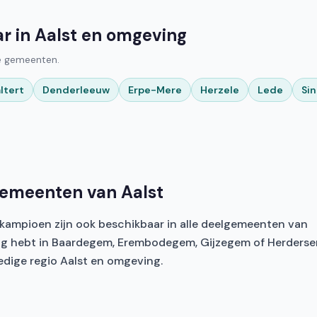
ar in Aalst en omgeving
ge gemeenten.
ltert
Denderleeuw
Erpe-Mere
Herzele
Lede
Si
gemeenten van Aalst
iskampioen zijn ook beschikbaar in alle deelgemeenten van
nodig hebt in Baardegem, Erembodegem, Gijzegem of Herderse
edige regio Aalst en omgeving.