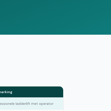
Vergelijk offertes
erking
essionele ladderlift met operator