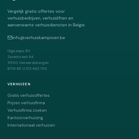
Vergelijk gratis offertes voor
verhuisbedrijven, verhuisliften en
aanverwante verhuisdiensten in Belgie.
info@verhuiskampioen.be
DigiLeaps BV
Zavelstraat 94
9500
Geraardsbergen
BTW
BE 0725.462.703
VERHUIZEN
Gratis verhuisoffertes
Prijzen verhuisfirma
Verhuisfirma zoeken
Kantoorverhuizing
Internationaal verhuizen