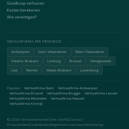
Goedkoop verhuizen
Kosten berekenen
Wie verwittigen?
VERHUISFIRMA PER PROVINCIE
Antwerpen
Oost-Vlaanderen
West-Vlaanderen
Vlaams-Brabant
Limburg
Brussel
Henegouwen
Luik
Namen
Waals-Brabant
Luxemburg
Populair:
Verhuisfirma Gent
Verhuisfirma Antwerpen
·
Verhuisfirma Brussel
Verhuisfirma Brugge
Verhuisfirma Leuven
·
·
·
Verhuisfirma Mechelen
Verhuisfirma Hasselt
·
·
Verhuisfirma Kortrijk
·
©
2026
Verhuiskampioen
Over ons
FAQ
Contact
Privacybeleid
Cookiebeleid
Algemene voorwaarden
Sitemap