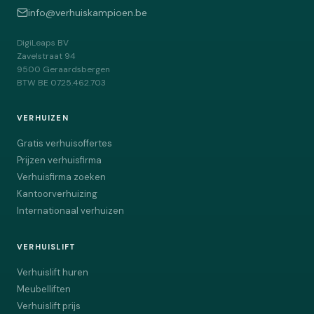
info@verhuiskampioen.be
DigiLeaps BV
Zavelstraat 94
9500
Geraardsbergen
BTW
BE 0725.462.703
VERHUIZEN
Gratis verhuisoffertes
Prijzen verhuisfirma
Verhuisfirma zoeken
Kantoorverhuizing
Internationaal verhuizen
VERHUISLIFT
Verhuislift huren
Meubelliften
Verhuislift prijs