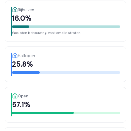
Rijhuizen
16.0%
Gesloten bebouwing, vaak smalle straten.
Halfopen
25.8%
Open
57.1%