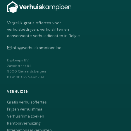
Vergelijk gratis offertes voor
verhuisbedrijven, verhuisliften en
aanverwante verhuisdiensten in Belgie.
info@verhuiskampioen.be
DigiLeaps BV
Zavelstraat 94
9500
Geraardsbergen
BTW
BE 0725.462.703
VERHUIZEN
Gratis verhuisoffertes
Prijzen verhuisfirma
Verhuisfirma zoeken
Kantoorverhuizing
Internationaal verhuizen