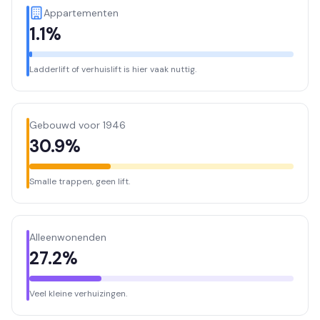
Appartementen
1.1%
Ladderlift of verhuislift is hier vaak nuttig.
Gebouwd voor 1946
30.9%
Smalle trappen, geen lift.
Alleenwonenden
27.2%
Veel kleine verhuizingen.