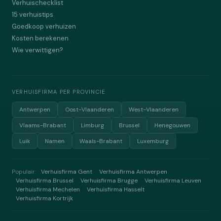
Verhuischecklist
15 verhuistips
Goedkoop verhuizen
Kosten berekenen
Wie verwittigen?
VERHUISFIRMA PER PROVINCIE
Antwerpen
Oost-Vlaanderen
West-Vlaanderen
Vlaams-Brabant
Limburg
Brussel
Henegouwen
Luik
Namen
Waals-Brabant
Luxemburg
Populair:
Verhuisfirma Gent
Verhuisfirma Antwerpen
·
Verhuisfirma Brussel
Verhuisfirma Brugge
Verhuisfirma Leuven
·
·
·
Verhuisfirma Mechelen
Verhuisfirma Hasselt
·
·
Verhuisfirma Kortrijk
·