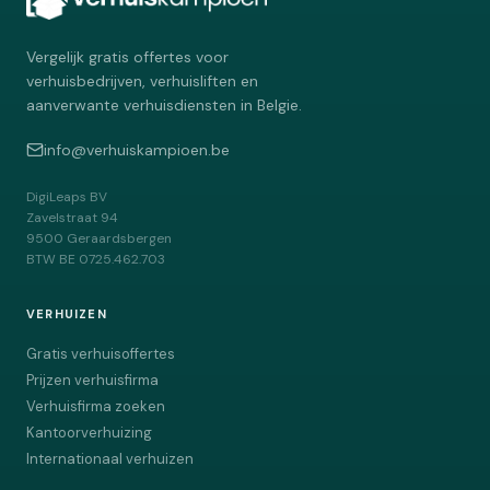
Vergelijk gratis offertes voor
verhuisbedrijven, verhuisliften en
aanverwante verhuisdiensten in Belgie.
info@verhuiskampioen.be
DigiLeaps BV
Zavelstraat 94
9500
Geraardsbergen
BTW
BE 0725.462.703
VERHUIZEN
Gratis verhuisoffertes
Prijzen verhuisfirma
Verhuisfirma zoeken
Kantoorverhuizing
Internationaal verhuizen