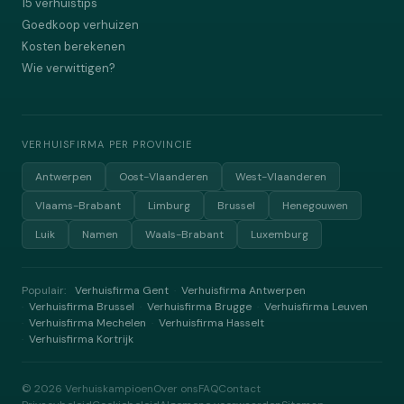
15 verhuistips
Goedkoop verhuizen
Kosten berekenen
Wie verwittigen?
VERHUISFIRMA PER PROVINCIE
Antwerpen
Oost-Vlaanderen
West-Vlaanderen
Vlaams-Brabant
Limburg
Brussel
Henegouwen
Luik
Namen
Waals-Brabant
Luxemburg
Populair:
Verhuisfirma Gent
Verhuisfirma Antwerpen
·
Verhuisfirma Brussel
Verhuisfirma Brugge
Verhuisfirma Leuven
·
·
·
Verhuisfirma Mechelen
Verhuisfirma Hasselt
·
·
Verhuisfirma Kortrijk
·
©
2026
Verhuiskampioen
Over ons
FAQ
Contact