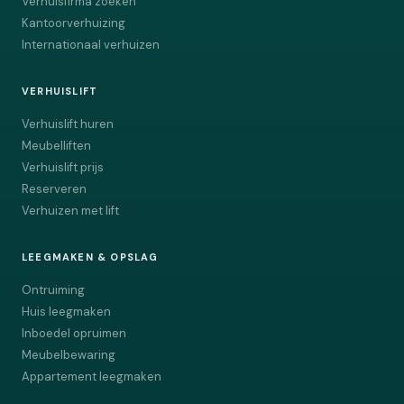
Verhuisfirma zoeken
Kantoorverhuizing
Internationaal verhuizen
VERHUISLIFT
Verhuislift huren
Meubelliften
Verhuislift prijs
Reserveren
Verhuizen met lift
LEEGMAKEN & OPSLAG
Ontruiming
Huis leegmaken
Inboedel opruimen
Meubelbewaring
Appartement leegmaken