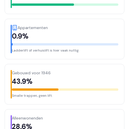
Appartementen
0.9%
Ladderlift of verhuislift is hier vaak nuttig.
Gebouwd voor 1946
43.9%
Smalle trappen, geen lift.
Alleenwonenden
28.6%