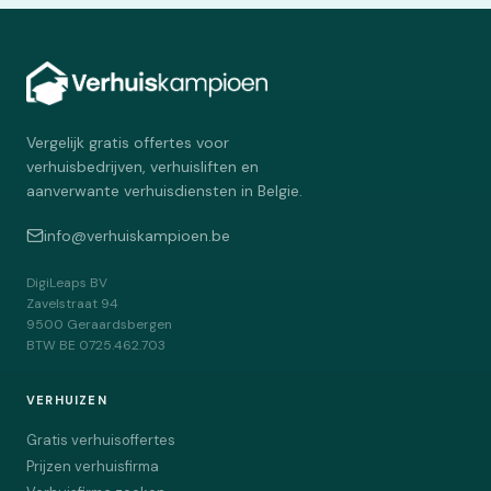
Vergelijk gratis offertes voor
verhuisbedrijven, verhuisliften en
aanverwante verhuisdiensten in Belgie.
info@verhuiskampioen.be
DigiLeaps BV
Zavelstraat 94
9500
Geraardsbergen
BTW
BE 0725.462.703
VERHUIZEN
Gratis verhuisoffertes
Prijzen verhuisfirma