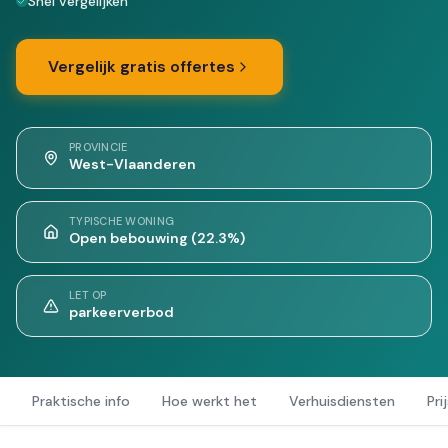
Snel vergelijken
Vergelijk gratis offertes
PROVINCIE
West-Vlaanderen
TYPISCHE WONING
Open bebouwing (22.3%)
LET OP
parkeerverbod
Praktische info
Hoe werkt het
Verhuisdiensten
Pri