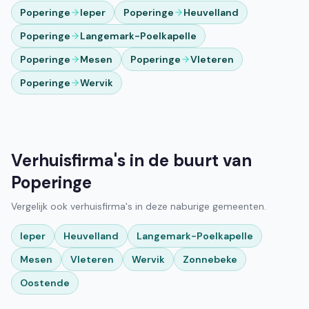
Poperinge
Ieper
Poperinge
Heuvelland
Poperinge
Langemark-Poelkapelle
Poperinge
Mesen
Poperinge
Vleteren
Poperinge
Wervik
Verhuisfirma's in de buurt van
Poperinge
Vergelijk ook verhuisfirma's in deze naburige gemeenten.
Ieper
Heuvelland
Langemark-Poelkapelle
Mesen
Vleteren
Wervik
Zonnebeke
Oostende