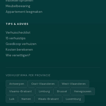
Inboedel opruimen
Meubelbewaring
Appartement leegmaken
TIPS & ADVIES
Verhuischecklist
15 verhuistips
Goedkoop verhuizen
Kosten berekenen
Wie verwittigen?
VERHUISFIRMA PER PROVINCIE
Antwerpen
Oost-Vlaanderen
West-Vlaanderen
Vlaams-Brabant
Limburg
Brussel
Henegouwen
Luik
Namen
Waals-Brabant
Luxemburg