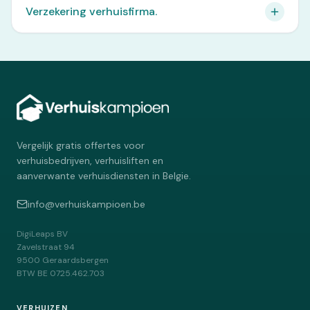
Verzekering verhuisfirma.
Vergelijk gratis offertes voor
verhuisbedrijven, verhuisliften en
aanverwante verhuisdiensten in Belgie.
info@verhuiskampioen.be
DigiLeaps BV
Zavelstraat 94
9500
Geraardsbergen
BTW
BE 0725.462.703
VERHUIZEN