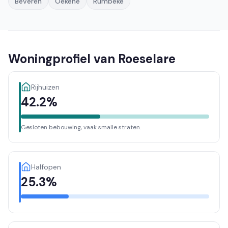
Beveren
Oekene
Rumbeke
Woningprofiel van Roeselare
Rijhuizen
42.2%
Gesloten bebouwing, vaak smalle straten.
Halfopen
25.3%