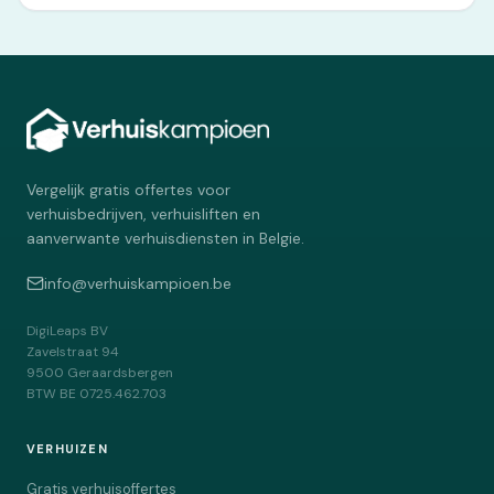
Vergelijk gratis offertes voor
verhuisbedrijven, verhuisliften en
aanverwante verhuisdiensten in Belgie.
info@verhuiskampioen.be
DigiLeaps BV
Zavelstraat 94
9500
Geraardsbergen
BTW
BE 0725.462.703
VERHUIZEN
Gratis verhuisoffertes