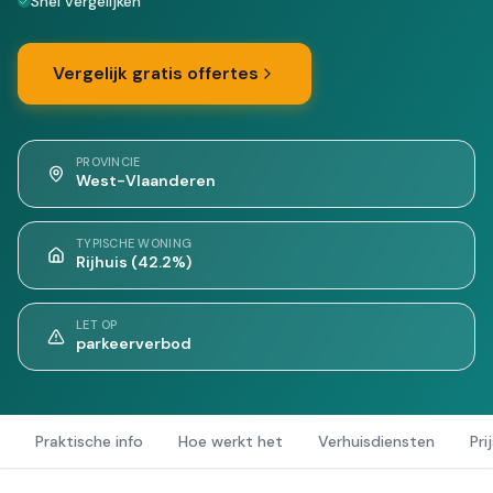
Snel vergelijken
Vergelijk gratis offertes
PROVINCIE
West-Vlaanderen
TYPISCHE WONING
Rijhuis (42.2%)
LET OP
parkeerverbod
Praktische info
Hoe werkt het
Verhuisdiensten
Pri