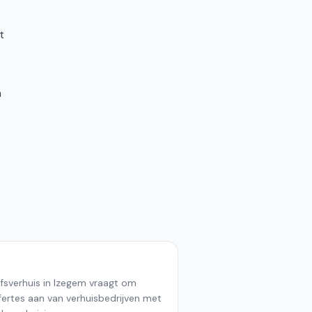
t
n
jfsverhuis in Izegem vraagt om
ffertes aan van verhuisbedrijven met