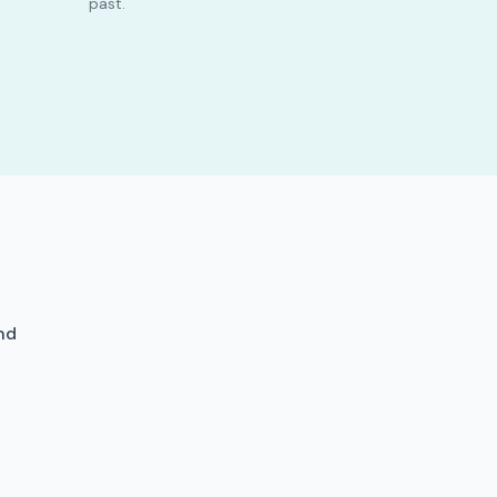
past.
nd