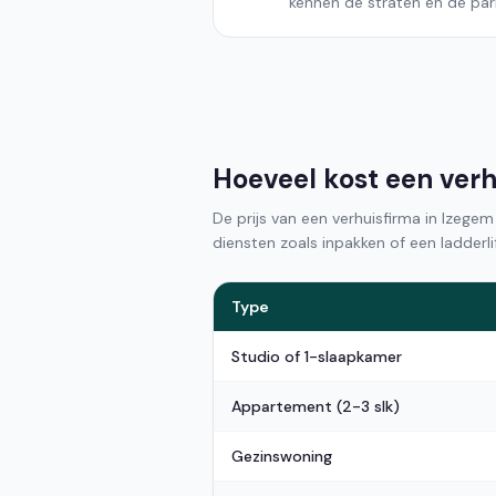
kennen de straten en de park
Hoeveel kost een verh
De prijs van een verhuisfirma in Izege
diensten zoals inpakken of een ladderlif
Type
Studio of 1-slaapkamer
Appartement (2-3 slk)
Gezinswoning