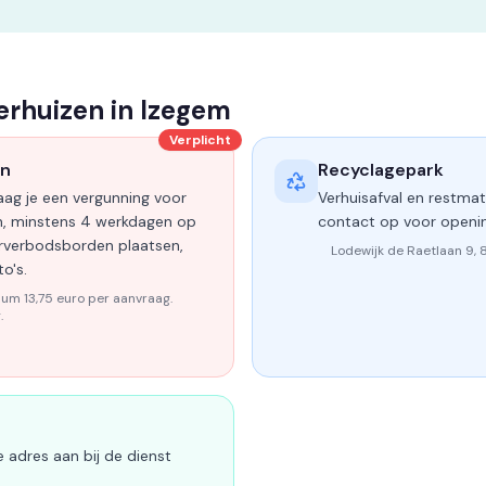
verhuizen in Izegem
Verplicht
en
Recyclagepark
aag je een vergunning voor
Verhuisafval en restmate
, minstens 4 werkdagen op
contact op voor openi
erverbodsborden plaatsen,
Lodewijk de Raetlaan 9, 
o's.
um 13,75 euro per aanvraag.
.
e adres aan bij de dienst