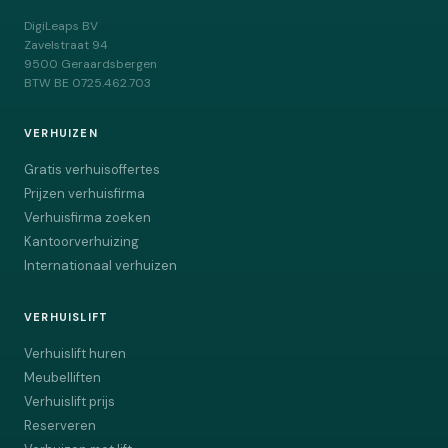
DigiLeaps BV
Zavelstraat 94
9500
Geraardsbergen
BTW
BE 0725.462.703
VERHUIZEN
Gratis verhuisoffertes
Prijzen verhuisfirma
Verhuisfirma zoeken
Kantoorverhuizing
Internationaal verhuizen
VERHUISLIFT
Verhuislift huren
Meubelliften
Verhuislift prijs
Reserveren