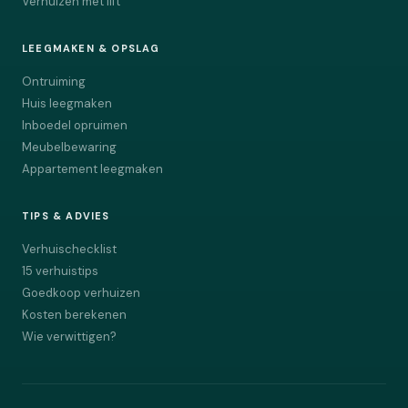
Verhuizen met lift
LEEGMAKEN & OPSLAG
Ontruiming
Huis leegmaken
Inboedel opruimen
Meubelbewaring
Appartement leegmaken
TIPS & ADVIES
Verhuischecklist
15 verhuistips
Goedkoop verhuizen
Kosten berekenen
Wie verwittigen?