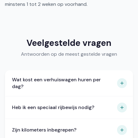
minstens 1 tot 2 weken op voorhand.
Veelgestelde vragen
Antwoorden op de meest gestelde vragen
Wat kost een verhuiswagen huren per
dag?
Afhankelijk van het formaat: 40-70 euro voor
Heb ik een speciaal rijbewijs nodig?
een kleine bestelwagen, 80-140 euro voor een
grote, 120-200 euro voor een verhuiswagen met
laadklep.
Voor bestelwagens tot 3,5 ton volstaat rijbewijs
Zijn kilometers inbegrepen?
B. Zwaardere voertuigen vereisen rijbewijs C.