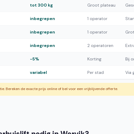
tot 300 kg
Groot plateau
Gesc
inbegrepen
1 operator
Stan
inbegrepen
1 operator
Grot
inbegrepen
2 operatoren
Extr
-5%
Korting
Bij 
variabel
Per stad
Via
atie. Bereken de exacte prijs online of bel voor een vrijblijvende offerte.
rhuislift nodig in Wervik?