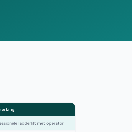
Vergelijk offertes
erking
essionele ladderlift met operator