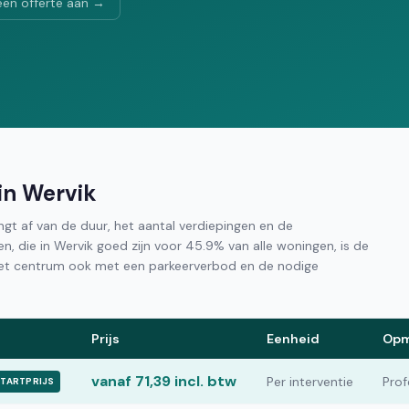
een offerte aan →
 in Wervik
hangt af van de duur, het aantal verdiepingen en de
izen, die in Wervik goed zijn voor 45.9% van alle woningen, is de
het centrum ook met een parkeerverbod en de nodige
Prijs
Eenheid
Opm
vanaf 71,39 incl. btw
Per interventie
Prof
TARTPRIJS