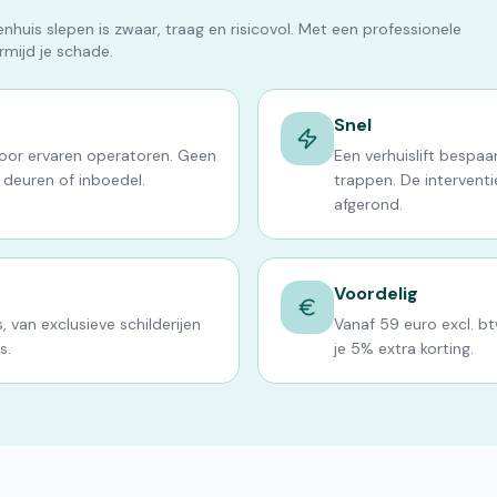
huis slepen is zwaar, traag en risicovol. Met een professionele
ermijd je schade.
Snel
door ervaren operatoren. Geen
Een verhuislift bespaa
 deuren of inboedel.
trappen. De interventie
afgerond.
Voordelig
, van exclusieve schilderijen
Vanaf 59 euro excl. b
s.
je 5% extra korting.