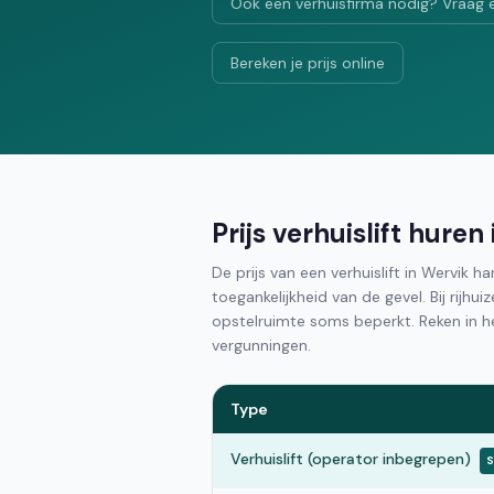
Ook een verhuisfirma nodig? Vraag 
Bereken je prijs online
Prijs verhuislift huren
De prijs van een verhuislift in Wervik 
toegankelijkheid van de gevel. Bij rijhu
opstelruimte soms beperkt. Reken in 
vergunningen.
Type
Verhuislift (operator inbegrepen)
S