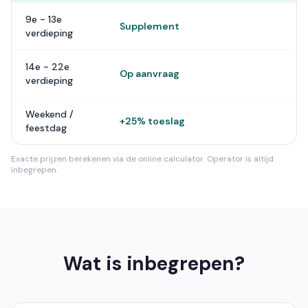
9e - 13e
Supplement
verdieping
14e - 22e
Op aanvraag
verdieping
Weekend /
+25% toeslag
feestdag
Exacte prijzen berekenen via de online calculator. Operator is altijd
inbegrepen.
Wat is inbegrepen?