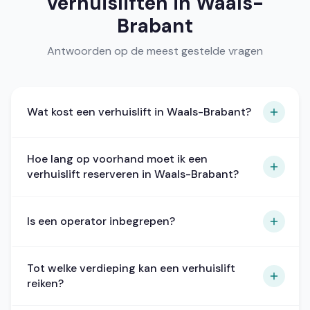
verhuisliften in Waals-
Brabant
Antwoorden op de meest gestelde vragen
Wat kost een verhuislift in Waals-Brabant?
Een verhuislift in Waals-Brabant kost vanaf 59
Hoe lang op voorhand moet ik een
EUR excl. btw voor verdiepingen 1 tot 8. De
verhuislift reserveren in Waals-Brabant?
exacte prijs hangt af van de verdieping, datum
en locatie. Bereken de prijs via de online
Boek minstens 3 tot 5 werkdagen op voorhand.
calculator.
Is een operator inbegrepen?
In drukke periodes (mei-september, einde
maand) is eerder boeken aan te raden.
Ja, elke verhuislift wordt geleverd en bediend
Tot welke verdieping kan een verhuislift
door een professionele operator. Dit is altijd
reiken?
inbegrepen in de prijs.