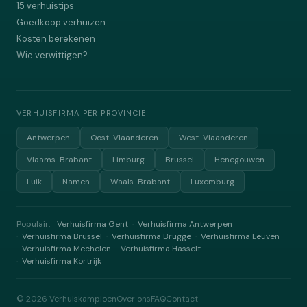
15 verhuistips
Goedkoop verhuizen
Kosten berekenen
Wie verwittigen?
VERHUISFIRMA PER PROVINCIE
Antwerpen
Oost-Vlaanderen
West-Vlaanderen
Vlaams-Brabant
Limburg
Brussel
Henegouwen
Luik
Namen
Waals-Brabant
Luxemburg
Populair:
Verhuisfirma Gent
Verhuisfirma Antwerpen
·
Verhuisfirma Brussel
Verhuisfirma Brugge
Verhuisfirma Leuven
·
·
·
Verhuisfirma Mechelen
Verhuisfirma Hasselt
·
·
Verhuisfirma Kortrijk
·
©
2026
Verhuiskampioen
Over ons
FAQ
Contact