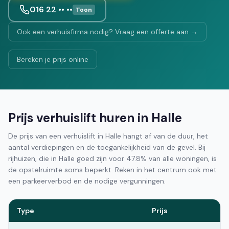
016 22 •• ••
Toon
Ook een verhuisfirma nodig? Vraag een offerte aan →
Bereken je prijs online
Prijs verhuislift huren in Halle
De prijs van een verhuislift in Halle hangt af van de duur, het
aantal verdiepingen en de toegankelijkheid van de gevel. Bij
rijhuizen, die in Halle goed zijn voor 47.8% van alle woningen, is
de opstelruimte soms beperkt. Reken in het centrum ook met
een parkeerverbod en de nodige vergunningen.
Type
Prijs