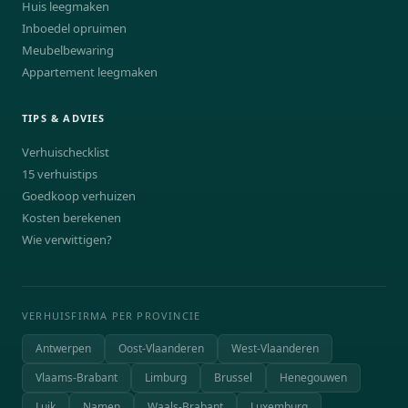
Huis leegmaken
Inboedel opruimen
Meubelbewaring
Appartement leegmaken
TIPS & ADVIES
Verhuischecklist
15 verhuistips
Goedkoop verhuizen
Kosten berekenen
Wie verwittigen?
VERHUISFIRMA PER PROVINCIE
Antwerpen
Oost-Vlaanderen
West-Vlaanderen
Vlaams-Brabant
Limburg
Brussel
Henegouwen
Luik
Namen
Waals-Brabant
Luxemburg