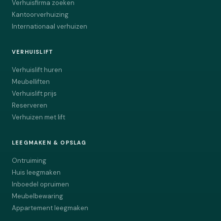
Verhuisfirma zoeken
Kantoorverhuizing
Internationaal verhuizen
VERHUISLIFT
Verhuislift huren
Meubelliften
Verhuislift prijs
Reserveren
Verhuizen met lift
LEEGMAKEN & OPSLAG
Ontruiming
Huis leegmaken
Inboedel opruimen
Meubelbewaring
Appartement leegmaken