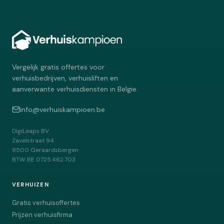
Vergelijk gratis offertes voor
verhuisbedrijven, verhuisliften en
aanverwante verhuisdiensten in Belgie.
info@verhuiskampioen.be
DigiLeaps BV
Zavelstraat 94
9500
Geraardsbergen
BTW
BE 0725.462.703
VERHUIZEN
Gratis verhuisoffertes
Prijzen verhuisfirma