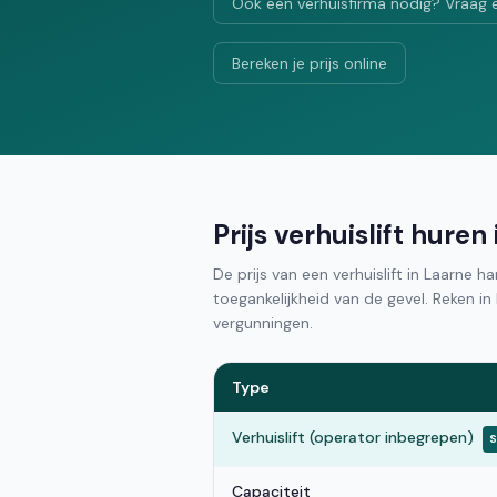
Ook een verhuisfirma nodig? Vraag 
Bereken je prijs online
Prijs verhuislift huren
De prijs van een verhuislift in Laarne 
toegankelijkheid van de gevel. Reken 
vergunningen.
Type
Verhuislift (operator inbegrepen)
S
Capaciteit