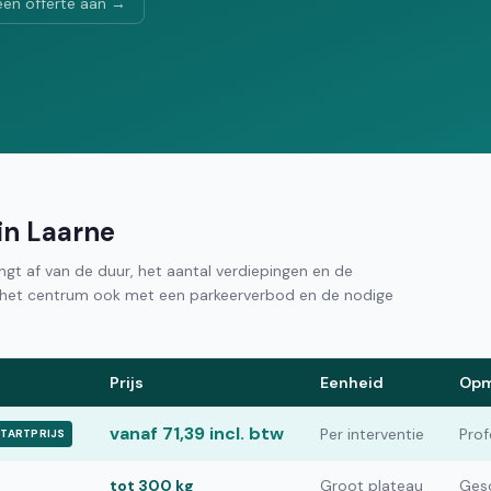
een offerte aan →
 in Laarne
hangt af van de duur, het aantal verdiepingen en de
in het centrum ook met een parkeerverbod en de nodige
Prijs
Eenheid
Opm
vanaf 71,39 incl. btw
Per interventie
Prof
TARTPRIJS
tot 300 kg
Groot plateau
Gesc