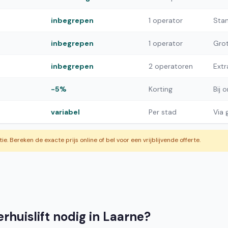
inbegrepen
1 operator
Stan
inbegrepen
1 operator
Grot
inbegrepen
2 operatoren
Extr
-5%
Korting
Bij 
variabel
Per stad
Via
atie. Bereken de exacte prijs online of bel voor een vrijblijvende offerte.
rhuislift nodig in Laarne?