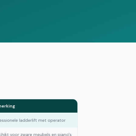
Vergelijk offertes
erking
essionele ladderlift met operator
hikt voor zware meubels en piano's