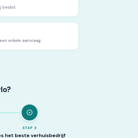
 beslist.
 een enkele aanvraag.
lo?
STAP
3
es het beste verhuisbedrijf