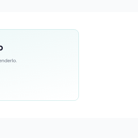
o
enderlo.