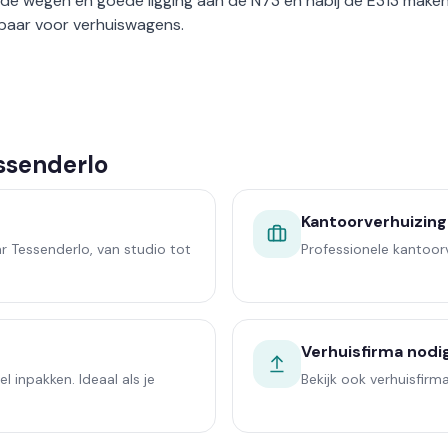
de wegen en goede ligging aan de N73 en nabij de E313 make
baar voor verhuiswagens.
ssenderlo
Kantoorverhuizing
r Tessenderlo, van studio tot
Professionele kantoorv
Verhuisfirma nodi
l inpakken. Ideaal als je
Bekijk ook verhuisfirm