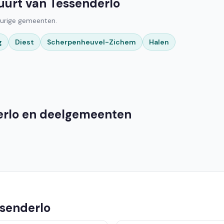
buurt van Tessenderlo
aburige gemeenten.
g
Diest
Scherpenheuvel-Zichem
Halen
derlo en deelgemeenten
ssenderlo