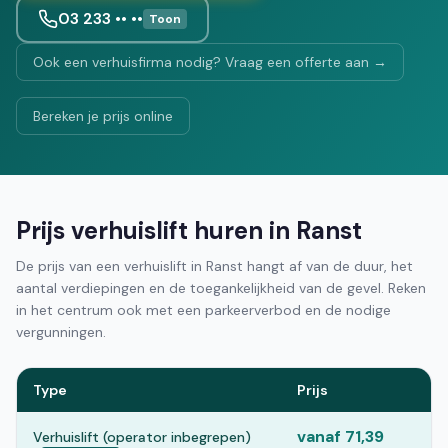
03 233 •• ••
Toon
Ook een verhuisfirma nodig? Vraag een offerte aan →
Bereken je prijs online
Prijs verhuislift huren in Ranst
De prijs van een verhuislift in Ranst hangt af van de duur, het
aantal verdiepingen en de toegankelijkheid van de gevel. Reken
in het centrum ook met een parkeerverbod en de nodige
vergunningen.
Type
Prijs
vanaf 71,39
Verhuislift (operator inbegrepen)