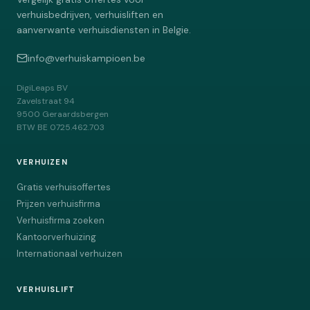
verhuisbedrijven, verhuisliften en
aanverwante verhuisdiensten in Belgie.
info@verhuiskampioen.be
DigiLeaps BV
Zavelstraat 94
9500
Geraardsbergen
BTW
BE 0725.462.703
VERHUIZEN
Gratis verhuisoffertes
Prijzen verhuisfirma
Verhuisfirma zoeken
Kantoorverhuizing
Internationaal verhuizen
VERHUISLIFT