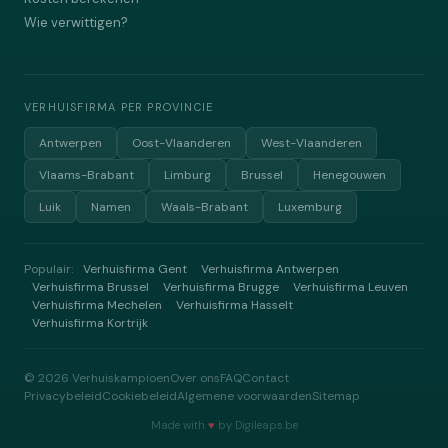
Wie verwittigen?
VERHUISFIRMA PER PROVINCIE
Antwerpen
Oost-Vlaanderen
West-Vlaanderen
Vlaams-Brabant
Limburg
Brussel
Henegouwen
Luik
Namen
Waals-Brabant
Luxemburg
Populair:
Verhuisfirma Gent
Verhuisfirma Antwerpen
·
Verhuisfirma Brussel
Verhuisfirma Brugge
Verhuisfirma Leuven
·
·
·
Verhuisfirma Mechelen
Verhuisfirma Hasselt
·
·
Verhuisfirma Kortrijk
·
©
2026
Verhuiskampioen
Over ons
FAQ
Contact
Privacybeleid
Cookiebeleid
Algemene voorwaarden
Sitemap
Made with
♥
by
Digileaps.be