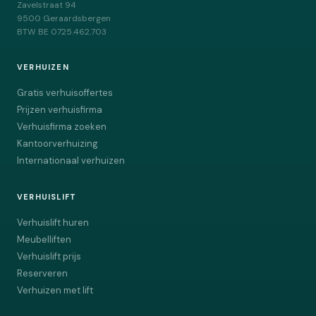
Zavelstraat 94
9500
Geraardsbergen
BTW
BE 0725.462.703
VERHUIZEN
Gratis verhuisoffertes
Prijzen verhuisfirma
Verhuisfirma zoeken
Kantoorverhuizing
Internationaal verhuizen
VERHUISLIFT
Verhuislift huren
Meubelliften
Verhuislift prijs
Reserveren
Verhuizen met lift