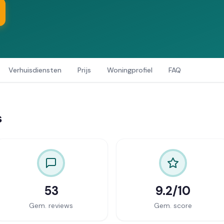
Verhuisdiensten
Prijs
Woningprofiel
FAQ
s
53
9.2/10
Gem. reviews
Gem. score