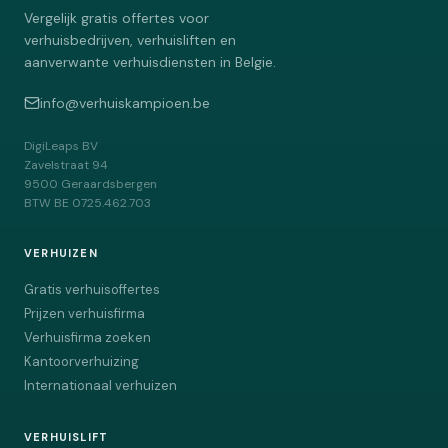
Vergelijk gratis offertes voor
verhuisbedrijven, verhuisliften en
aanverwante verhuisdiensten in Belgie.
info@verhuiskampioen.be
DigiLeaps BV
Zavelstraat 94
9500
Geraardsbergen
BTW
BE 0725.462.703
VERHUIZEN
Gratis verhuisoffertes
Prijzen verhuisfirma
Verhuisfirma zoeken
Kantoorverhuizing
Internationaal verhuizen
VERHUISLIFT