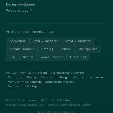
Kosten berekenen
Wie verwittigen?
VERHUISFIRMA PER PROVINCIE
Antwerpen
Oost-Vlaanderen
West-Vlaanderen
Vlaams-Brabant
Limburg
Brussel
Henegouwen
Luik
Namen
Waals-Brabant
Luxemburg
Populair:
Verhuisfirma Gent
Verhuisfirma Antwerpen
·
Verhuisfirma Brussel
Verhuisfirma Brugge
Verhuisfirma Leuven
·
·
·
Verhuisfirma Mechelen
Verhuisfirma Hasselt
·
·
Verhuisfirma Kortrijk
·
©
2026
Verhuiskampioen
Over ons
FAQ
Contact
Privacybeleid
Cookiebeleid
Algemene voorwaarden
Sitemap
Made with
♥
by
Digileaps.be