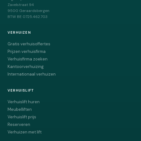
Zavelstraat 94
9500
Geraardsbergen
BTW
BE 0725.462.703
VERHUIZEN
Gratis verhuisoffertes
Prijzen verhuisfirma
Verhuisfirma zoeken
Kantoorverhuizing
Internationaal verhuizen
VERHUISLIFT
Verhuislift huren
Meubelliften
Verhuislift prijs
Reserveren
Verhuizen met lift