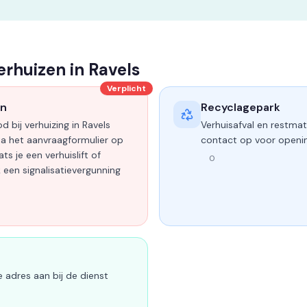
erhuizen in Ravels
Verplicht
en
Recyclagepark
d bij verhuizing in Ravels
Verhuisafval en restmate
ia het aanvraagformulier op
contact op voor openi
ts je een verhuislift of
0
k een signalisatievergunning
e adres aan bij de dienst