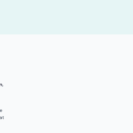
n
,
de
at