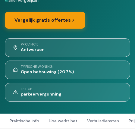
Snel vergelijken
Vergelijk gratis offertes
PROVINCIE
Antwerpen
TYPISCHE WONING
Open bebouwing (20.7%)
LET OP
parkeervergunning
Praktische info
Hoe werkt het
Verhuisdiensten
Pri