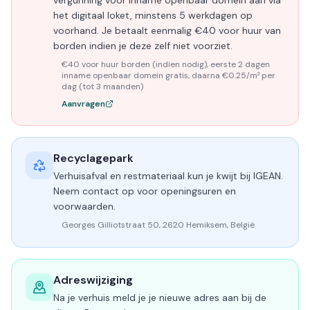
vergunning voor inname openbaar domein aan via
het digitaal loket, minstens 5 werkdagen op
voorhand. Je betaalt eenmalig €40 voor huur van
borden indien je deze zelf niet voorziet.
€40 voor huur borden (indien nodig), eerste 2 dagen
inname openbaar domein gratis, daarna €0.25/m² per
dag (tot 3 maanden)
Aanvragen
Recyclagepark
Verhuisafval en restmateriaal kun je kwijt bij IGEAN.
Neem contact op voor openingsuren en
voorwaarden.
Georges Gilliotstraat 50, 2620 Hemiksem, België
Adreswijziging
Na je verhuis meld je je nieuwe adres aan bij de