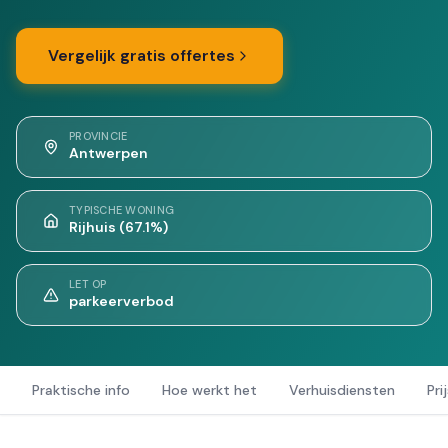
Vergelijk gratis offertes
PROVINCIE
Antwerpen
TYPISCHE WONING
Rijhuis (67.1%)
LET OP
parkeerverbod
Praktische info
Hoe werkt het
Verhuisdiensten
Pri