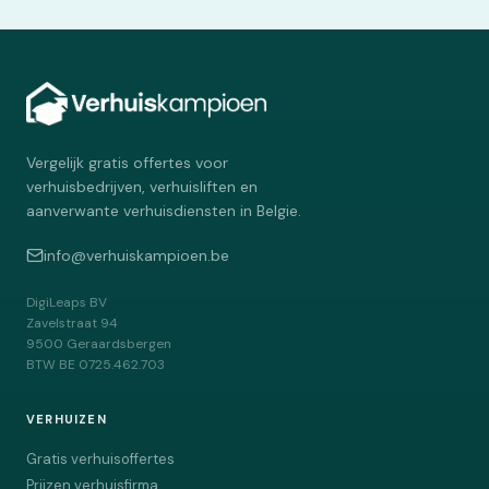
Vergelijk gratis offertes voor
verhuisbedrijven, verhuisliften en
aanverwante verhuisdiensten in Belgie.
info@verhuiskampioen.be
DigiLeaps BV
Zavelstraat 94
9500
Geraardsbergen
BTW
BE 0725.462.703
VERHUIZEN
Gratis verhuisoffertes
Prijzen verhuisfirma