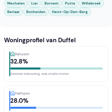
Mechelen
Lier
Bornem
Putte
Willebroek
Berlaar
Bonheiden
Heist-Op-Den-Berg
Woningprofiel van Duffel
Rijhuizen
32.8%
Gesloten bebouwing, vaak smalle straten.
Halfopen
28.0%