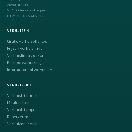
Zavelstraat 94
9500
Geraardsbergen
BTW
BE 0725.462.703
VERHUIZEN
Gratis verhuisoffertes
Prijzen verhuisfirma
Verhuisfirma zoeken
Kantoorverhuizing
Internationaal verhuizen
VERHUISLIFT
Verhuislift huren
Meubelliften
Verhuislift prijs
Reserveren
Verhuizen met lift