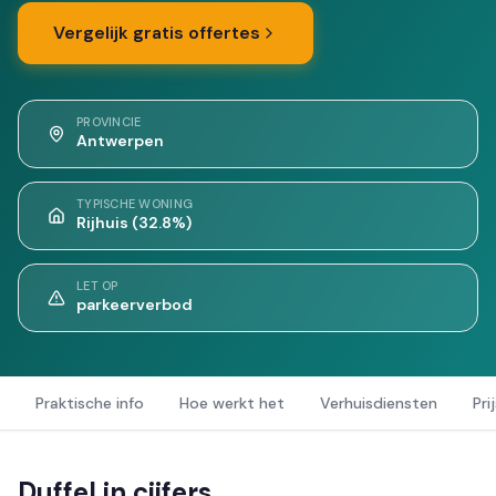
Vergelijk gratis offertes
PROVINCIE
Antwerpen
TYPISCHE WONING
Rijhuis (32.8%)
LET OP
parkeerverbod
Praktische info
Hoe werkt het
Verhuisdiensten
Pri
Duffel in cijfers