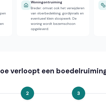
Woningontruiming
Breder: omvat ook het verwijderen
open
van vloerbedekking, gordijnrails en
eventueel klein sloopwerk. De
den
woning wordt bezemschoon
opgeleverd.
oe verloopt een boedelruimin
2
3