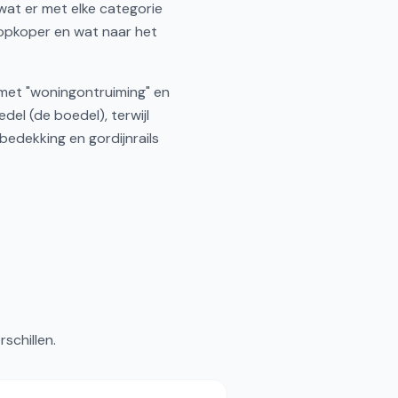
wat er met elke categorie
 opkoper en wat naar het
 met "woningontruiming" en
del (de boedel), terwijl
bedekking en gordijnrails
schillen.