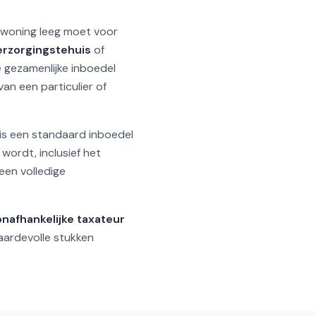
woning leeg moet voor
erzorgingstehuis
of
 gezamenlijke inboedel
an een particulier of
, is een standaard inboedel
ordt, inclusief het
een volledige
onafhankelijke taxateur
waardevolle stukken