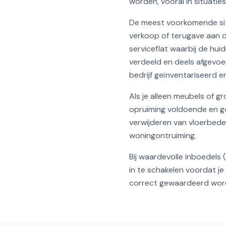
worden, vooral in situaties
De meest voorkomende situ
verkoop of terugave aan d
serviceflat waarbij de hui
verdeeld en deels afgevoe
bedrijf geïnventariseerd 
Als je alleen meubels of g
opruiming voldoende en go
verwijderen van vloerbedek
woningontruiming.
Bij waardevolle inboedels 
in te schakelen voordat je
correct gewaardeerd worden