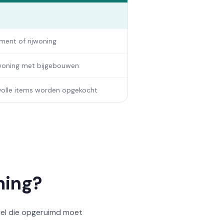
ment of rijwoning
 woning met bijgebouwen
olle items worden opgekocht
ming?
del die opgeruimd moet