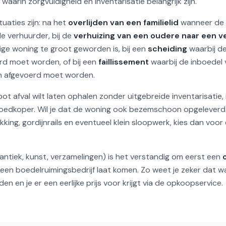
 waarin zorgvuldigheid en inventarisatie belangrijk zijn.
aties zijn: na het
overlijden van een familielid
wanneer de 
e verhuurder, bij de
verhuizing van een oudere naar een v
dige woning te groot geworden is, bij een
scheiding
waarbij de
rd moet worden, of bij een
faillissement
waarbij de inboedel v
en afgevoerd moet worden.
root afval wilt laten ophalen zonder uitgebreide inventarisatie
edkoper. Wil je dat de woning ook bezemschoon opgeleverd w
king, gordijnrails en eventueel klein sloopwerk, kies dan voor 
(antiek, kunst, verzamelingen) is het verstandig om eerst een
 een boedelruimingsbedrijf laat komen. Zo weet je zeker dat 
 en je er een eerlijke prijs voor krijgt via de opkoopservice.