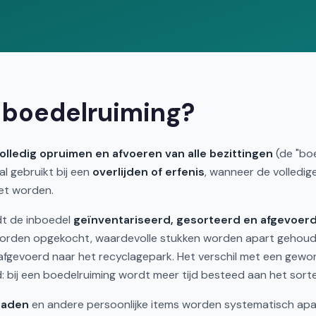
 boedelruiming?
olledig opruimen en afvoeren van alle bezittingen
(de "boe
l gebruikt bij een
overlijden of erfenis
, wanneer de volledig
et worden.
dt de inboedel
geïnventariseerd, gesorteerd en afgevoer
 worden opgekocht, waardevolle stukken worden apart gehou
afgevoerd naar het recyclagepark. Het verschil met een gewo
d: bij een boedelruiming wordt meer tijd besteed aan het sorte
raden
en andere persoonlijke items worden systematisch apa