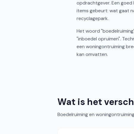
opdrachtgever. Een goed b
items gebeurt: wat gaat n
recyclagepark.
Het woord "boedelruiming"
"inboedel opruimen". Techn
een woningontruiming bred
kan omvatten.
Wat is het versch
Boedelruiming en woningontruiming w