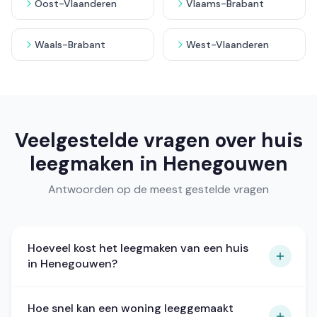
Oost-Vlaanderen
Vlaams-Brabant
Waals-Brabant
West-Vlaanderen
Veelgestelde vragen over huis
leegmaken in Henegouwen
Antwoorden op de meest gestelde vragen
Hoeveel kost het leegmaken van een huis
in Henegouwen?
De prijs hangt af van het type woning en de
Hoe snel kan een woning leeggemaakt
hoeveelheid inboedel. Voor een gemiddeld