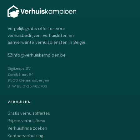
waardevolle objecten worden zorgvuldig apart
gehouden en aan de familie overhandigd.
Vergelijk gratis offertes voor
verhuisbedrijven, verhuisliften en
aanverwante verhuisdiensten in Belgie.
info@verhuiskampioen.be
DigiLeaps BV
Zavelstraat 94
9500
Geraardsbergen
BTW
BE 0725.462.703
VERHUIZEN
Gratis verhuisoffertes
Prijzen verhuisfirma
Verhuisfirma zoeken
Kantoorverhuizing